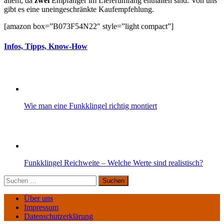
allem, da
zwei
Empfänger im Lieferumfang enthalten sind. Von uns
gibt es eine uneingeschränkte Kaufempfehlung.
[amazon box=”B073F54N22″ style=”light compact”]
Infos, Tipps, Know-How
Wie man eine Funkklingel richtig montiert
Funkklingel Reichweite – Welche Werte sind realistisch?
Suchen
nach:
Über uns
Impressum
Datenschutzerklärung