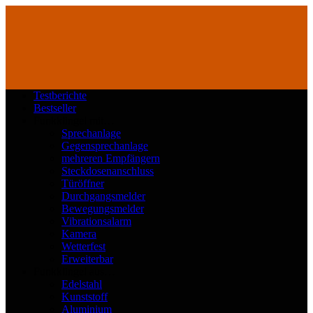
Testberichte
Bestseller
Funkklingel mit…
Sprechanlage
Gegensprechanlage
mehreren Empfängern
Steckdosenanschluss
Türöffner
Durchgangsmelder
Bewegungsmelder
Vibrationsalarm
Kamera
Wetterfest
Erweiterbar
Funkklingel aus…
Edelstahl
Kunststoff
Aluminium